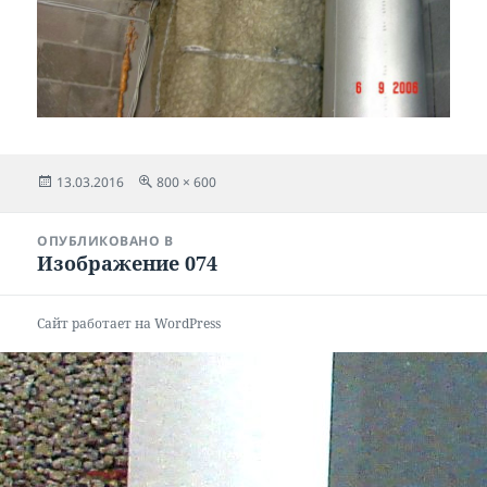
Опубликовано
Полный
13.03.2016
800 × 600
размер
Навигация
ОПУБЛИКОВАНО В
по
Изображение 074
записям
Сайт работает на WordPress