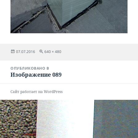
Опубликовано
Полный
07.07.2016
640 × 480
размер
Навигация
ОПУБЛИКОВАНО В
по
Изображение 089
записям
Сайт работает на WordPress