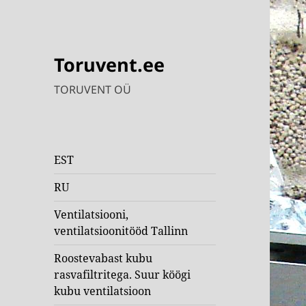
Toruvent.ee
TORUVENT OÜ
EST
RU
Ventilatsiooni,
ventilatsioonitööd Tallinn
Roostevabast kubu
rasvafiltritega. Suur köögi
kubu ventilatsioon