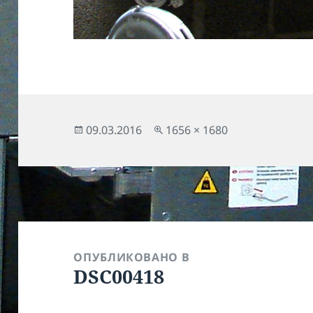
Опубликовано
Полный
09.03.2016
1656 × 1680
размер
Навигация
по
ОПУБЛИКОВАНО В
DSC00418
записям