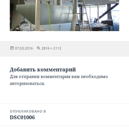
Опубликовано
Полный
07.03.2016
2816 × 2112
размер
Добавить комментарий
Для отправки комментария вам необходимо
авторизоваться
.
Навигация
ОПУБЛИКОВАНО В
по
DSC01006
записям