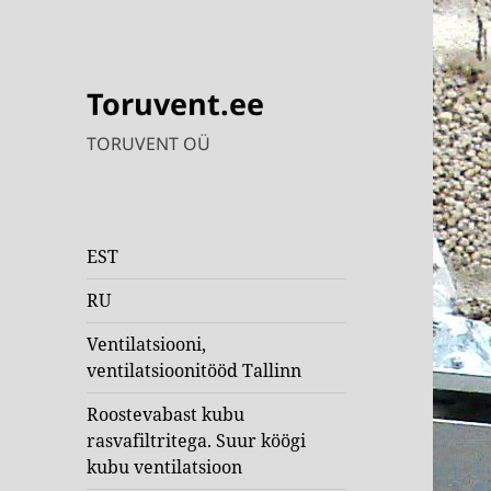
Toruvent.ee
TORUVENT OÜ
EST
RU
Ventilatsiooni,
ventilatsioonitööd Tallinn
Roostevabast kubu
rasvafiltritega. Suur köögi
kubu ventilatsioon