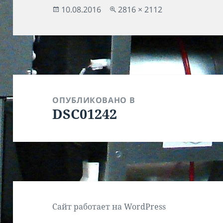
Опубликовано
Полный
10.08.2016
2816 × 2112
размер
Навигация
по
ОПУБЛИКОВАНО В
DSC01242
записям
Сайт работает на WordPress