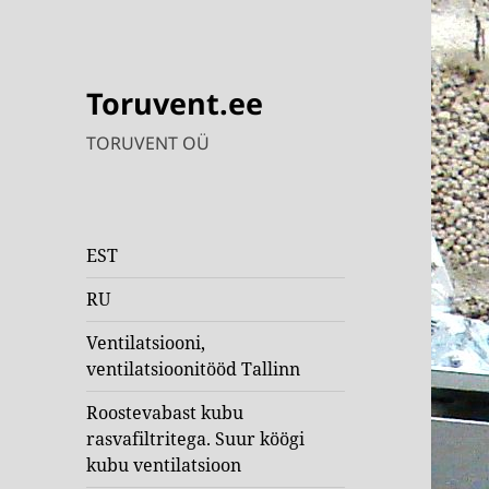
Toruvent.ee
TORUVENT OÜ
EST
RU
Ventilatsiooni,
ventilatsioonitööd Tallinn
Roostevabast kubu
rasvafiltritega. Suur köögi
kubu ventilatsioon