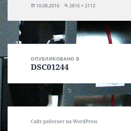
Опубликовано
Полный
10.08.2016
2816 × 2112
размер
Навигация
по
ОПУБЛИКОВАНО В
DSC01244
записям
Сайт работает на WordPress