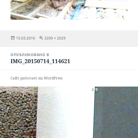
Опубликовано
Полный
15.03.2016
3200 × 2029
размер
Навигация
ОПУБЛИКОВАНО В
по
IMG_20150714_114621
записям
Сайт работает на WordPress