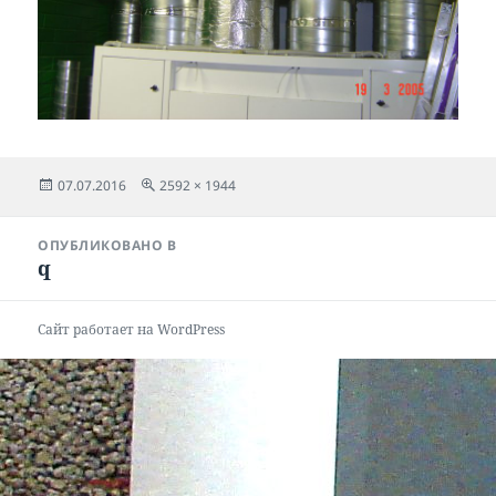
Опубликовано
Полный
07.07.2016
2592 × 1944
размер
Навигация
ОПУБЛИКОВАНО В
по
q
записям
Сайт работает на WordPress