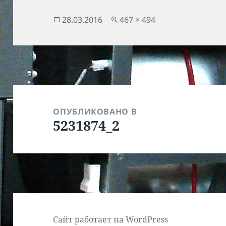
Опубликовано
Полный
28.03.2016
467 × 494
размер
Навигация
по
ОПУБЛИКОВАНО В
5231874_2
записям
Сайт работает на WordPress