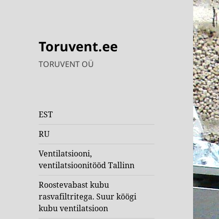
Toruvent.ee
TORUVENT OÜ
EST
RU
Ventilatsiooni,
ventilatsioonitööd Tallinn
Roostevabast kubu
rasvafiltritega. Suur köögi
kubu ventilatsioon