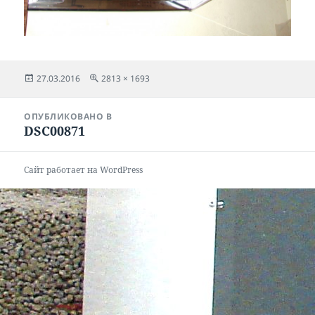
Опубликовано
Полный
27.03.2016
2813 × 1693
размер
Навигация
ОПУБЛИКОВАНО В
по
DSC00871
записям
Сайт работает на WordPress